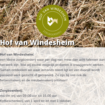
Ga
naar
de
inhoud
Hof van Windesheim
Hof van Windesheim:
een kleine zorgboerderij waar per dag niet meer dan acht talenten aan
het werk zijn. Wat wij zoveel mogelijk proberen is vraaggericht werken.
Samen ontdekken we waar iemands talent ligt en van daaruit wordt
passend werk gezocht of gecreëerd. Zo zijn bij ons ook de
fietsenmakerij en de meubelmakerij ontstaan!
Zorgboerderij:
ma t/m vrij van 09.00 uur tot 16.00 uur
Koffieschenkerij van 1 april tot en met 1 oktober,